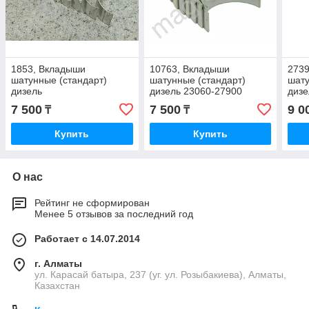
1853, Вкладыши
10763, Вкладыши
273
шатунные (стандарт)
шатунные (стандарт)
шату
дизель
дизель 23060-27900
дизе
7 500
7 500
9 0
₸
₸
Купить
Купить
О нас
Рейтинг не сформирован
Менее 5 отзывов за последний год
Работает с 14.07.2014
г. Алматы
ул. Карасай батыра, 237 (уг. ул. Розыбакиева), Алматы,
Казахстан