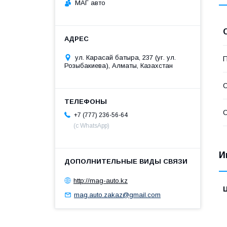
МАГ авто
ул. Карасай батыра, 237 (уг. ул.
П
Розыбакиева), Алматы, Казахстан
С
С
+7 (777) 236-56-64
(с WhatsApp)
И
http://mag-auto.kz
mag.auto.zakaz@gmail.com