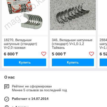
18270, Вкладыши
346, Вкладыши шатунные
288
шатунные (стандарт)
(стандарт) V=1,0-1,2
шату
V=2,0 газовая
Тайвань
V=1,
230
6 800
5 000
6 5
₸
₸
Купить
Купить
О нас
Рейтинг не сформирован
Менее 5 отзывов за последний год
Работает с 14.07.2014