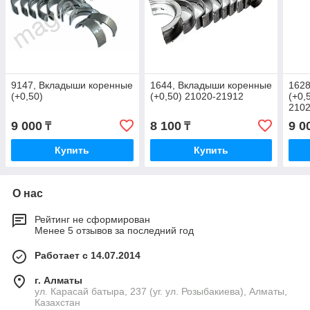
9147, Вкладыши коренные
1644, Вкладыши коренные
1628
(+0,50)
(+0,50) 21020-21912
(+0,
210
9 000
8 100
9 0
₸
₸
Купить
Купить
О нас
Рейтинг не сформирован
Менее 5 отзывов за последний год
Работает с 14.07.2014
г. Алматы
ул. Карасай батыра, 237 (уг. ул. Розыбакиева), Алматы,
Казахстан