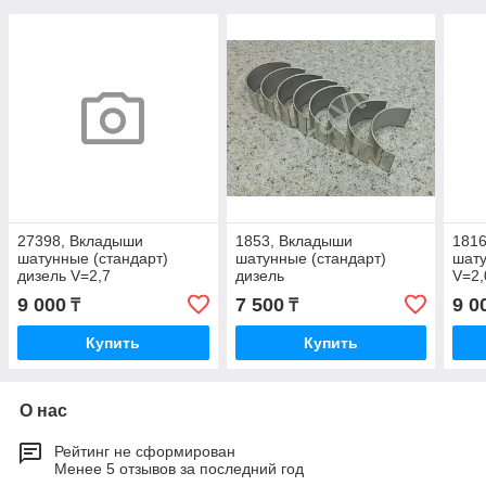
27398, Вкладыши
1853, Вкладыши
181
шатунные (стандарт)
шатунные (стандарт)
шату
дизель V=2,7
дизель
V=2,
9 000
7 500
9 0
₸
₸
Купить
Купить
О нас
Рейтинг не сформирован
Менее 5 отзывов за последний год