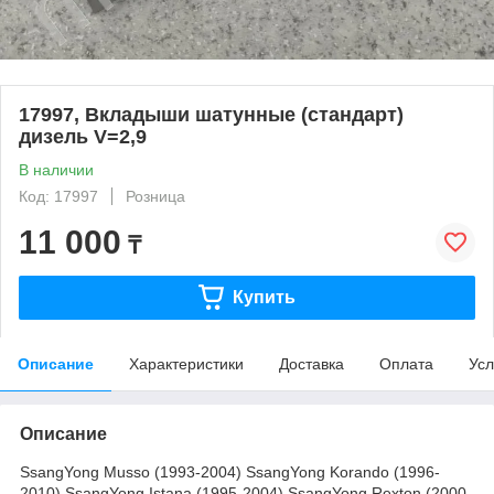
17997, Вкладыши шатунные (стандарт)
дизель V=2,9
В наличии
Код: 17997
Розница
11 000
₸
Купить
Описание
Характеристики
Доставка
Оплата
Усл
Описание
SsangYong Musso (1993-2004) SsangYong Korando (1996-
2010) SsangYong Istana (1995-2004) SsangYong Rexton (2000-