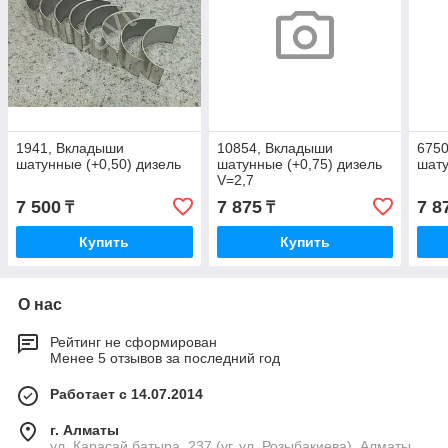
1941, Вкладыши
10854, Вкладыши
675
шатунные (+0,50) дизель
шатунные (+0,75) дизель
шату
V=2,7
7 500
7 875
7 8
₸
₸
Купить
Купить
О нас
Рейтинг не сформирован
Менее 5 отзывов за последний год
Работает с 14.07.2014
г. Алматы
ул. Карасай батыра, 237 (уг. ул. Розыбакиева), Алматы,