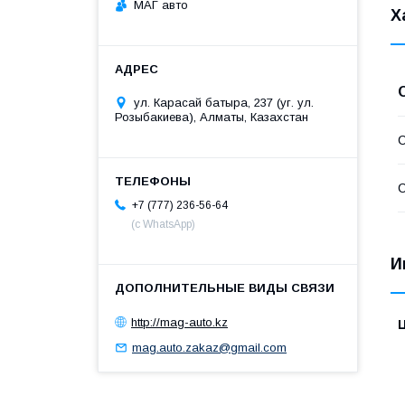
МАГ авто
Х
ул. Карасай батыра, 237 (уг. ул.
Розыбакиева), Алматы, Казахстан
С
С
+7 (777) 236-56-64
(с WhatsApp)
И
http://mag-auto.kz
mag.auto.zakaz@gmail.com