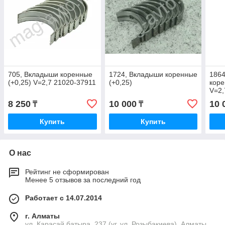
705, Вкладыши коренные
1724, Вкладыши коренные
186
(+0,25) V=2,7 21020-37911
(+0,25)
коре
V=2,
8 250
10 000
10 
₸
₸
Купить
Купить
О нас
Рейтинг не сформирован
Менее 5 отзывов за последний год
Работает с 14.07.2014
г. Алматы
ул. Карасай батыра, 237 (уг. ул. Розыбакиева), Алматы,