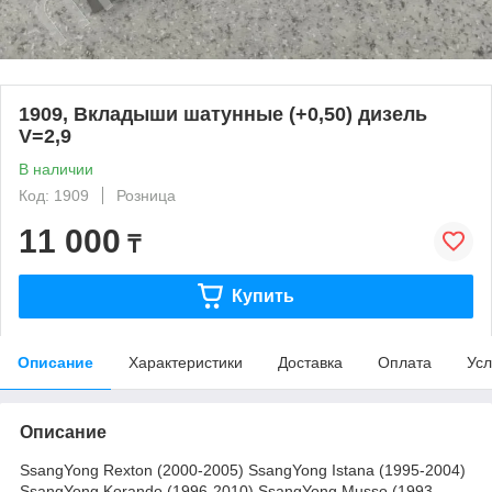
1909, Вкладыши шатунные (+0,50) дизель
V=2,9
В наличии
Код: 1909
Розница
11 000
₸
Купить
Описание
Характеристики
Доставка
Оплата
Усл
Описание
SsangYong Rexton (2000-2005) SsangYong Istana (1995-2004)
SsangYong Korando (1996-2010) SsangYong Musso (1993-