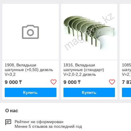
1908, Вкладыши
1816, Вкладыши
108
шатунные (+0,50) дизель
шатунные (стандарт)
шату
V=3,2
V=2,0-2,2 дизель
V=2,
9 000
9 000
7 8
₸
₸
Купить
Купить
О нас
Рейтинг не сформирован
Менее 5 отзывов за последний год