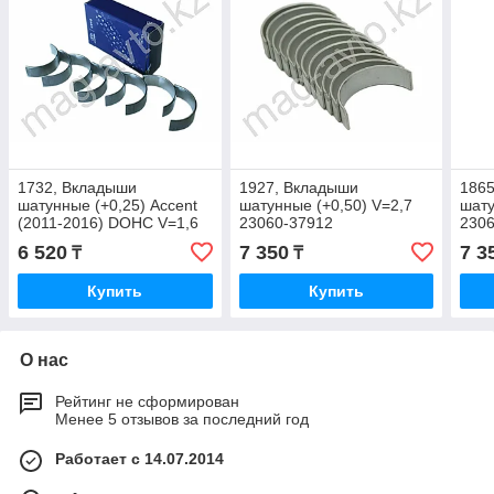
1732, Вкладыши
1927, Вкладыши
186
шатунные (+0,25) Accent
шатунные (+0,50) V=2,7
шату
(2011-2016) DOHC V=1,6
23060-37912
2306
MOBIS 23060-2B911
6 520
7 350
7 3
₸
₸
Купить
Купить
О нас
Рейтинг не сформирован
Менее 5 отзывов за последний год
Работает с 14.07.2014