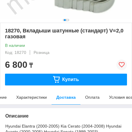
18270, Вкладыши шатунные (стандарт) V=2,0
газовая
В наличии
Код: 18270
Розница
6 800
₸
Купить
ние
Характеристики
Доставка
Оплата
Условия во
Описание
Hyundai Elantra (2000-2005) Kia Cerato (2004-2008) Hyundai
Avante (2000-2005) Hyundai Sonata (1999-2003)