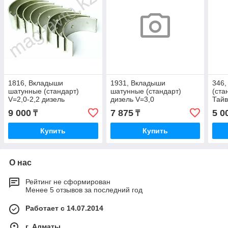
1816, Вкладыши
1931, Вкладыши
346
шатунные (стандарт)
шатунные (стандарт)
(ста
V=2,0-2,2 дизель
дизель V=3,0
Тай
9 000
7 875
5 0
₸
₸
Купить
Купить
О нас
Рейтинг не сформирован
Менее 5 отзывов за последний год
Работает с 14.07.2014
г. Алматы