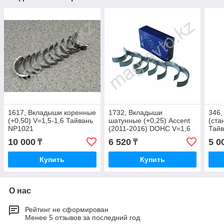
1617, Вкладыши коренные
1732, Вкладыши
346
(+0,50) V=1,5-1,6 Тайвань
шатунные (+0,25) Accent
(ста
NP1021
(2011-2016) DOHC V=1,6
Тай
MOBIS 23060-2B911
10 000
6 520
5 0
₸
₸
Купить
Купить
О нас
Рейтинг не сформирован
Менее 5 отзывов за последний год