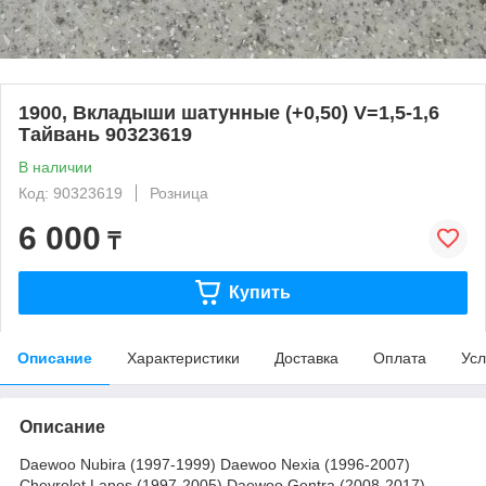
1900, Вкладыши шатунные (+0,50) V=1,5-1,6
Тайвань 90323619
В наличии
Код: 90323619
Розница
6 000
₸
Купить
Описание
Характеристики
Доставка
Оплата
Усл
Описание
Daewoo Nubira (1997-1999) Daewoo Nexia (1996-2007)
Chevrolet Lanos (1997-2005) Daewoo Gentra (2008-2017)