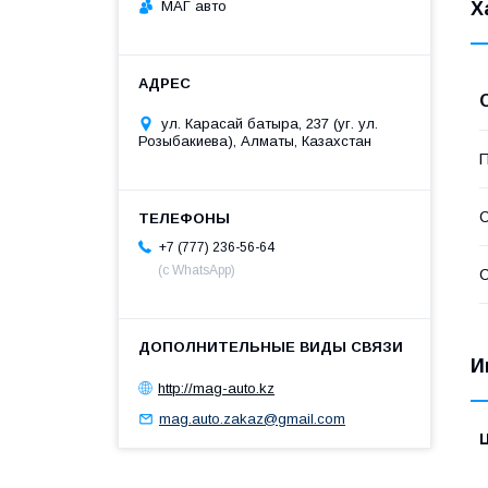
МАГ авто
Х
ул. Карасай батыра, 237 (уг. ул.
Розыбакиева), Алматы, Казахстан
П
С
+7 (777) 236-56-64
(с WhatsApp)
С
И
http://mag-auto.kz
mag.auto.zakaz@gmail.com