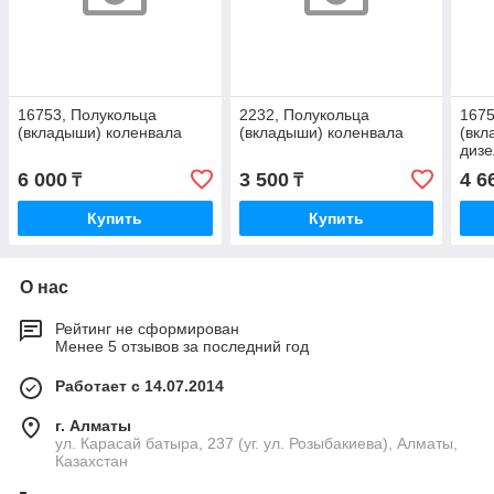
16753, Полукольца
2232, Полукольца
1675
(вкладыши) коленвала
(вкладыши) коленвала
(вкл
дизе
6 000
3 500
4 6
₸
₸
Купить
Купить
О нас
Рейтинг не сформирован
Менее 5 отзывов за последний год
Работает с 14.07.2014
г. Алматы
ул. Карасай батыра, 237 (уг. ул. Розыбакиева), Алматы,
Казахстан