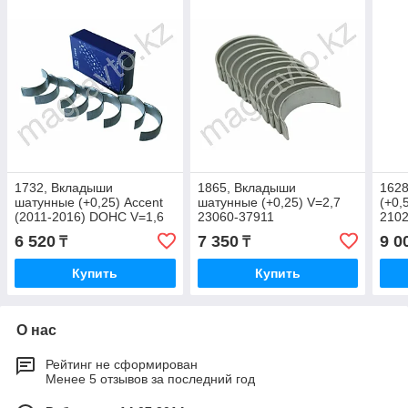
1732, Вкладыши
1865, Вкладыши
1628
шатунные (+0,25) Accent
шатунные (+0,25) V=2,7
(+0,
(2011-2016) DOHC V=1,6
23060-37911
210
MOBIS 23060-2B911
6 520
7 350
9 0
₸
₸
Купить
Купить
О нас
Рейтинг не сформирован
Менее 5 отзывов за последний год