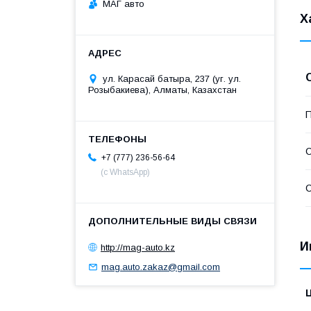
МАГ авто
Х
ул. Карасай батыра, 237 (уг. ул.
Розыбакиева), Алматы, Казахстан
П
С
+7 (777) 236-56-64
(с WhatsApp)
С
И
http://mag-auto.kz
mag.auto.zakaz@gmail.com