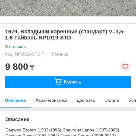
1679, Вкладыши коренные (стандарт) V=1,5-
1,6 Тайвань NP1019-STD
В наличии
Код: NP1019-STD T
Розница
9 800
₸
Купить
Описание
Характеристики
Доставка
Оплата
Усл
Описание
Daewoo Espero (1993-1998) Chevrolet Lanos (1997-2005)
Daewoo Racer (1991-1994) Daewoo Gentra (2008-2017)