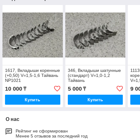
1617, Вкладыши коренные
346, Вкладыши шатунные
1113
(+0,50) V=1,5-1,6 Тайвань
(стандарт) V=1,0-1,2
коре
NP1021
Тайвань
V=1,
10 000
5 000
9 0
₸
₸
Купить
Купить
О нас
Рейтинг не сформирован
Менее 5 отзывов за последний год