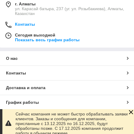
г. Алматы
ул. Карасай батыра, 237 (уг. ул. Розыбакиева), Алматы,
Казахстан
Контакты
Сегодня выходной
Показать весь график работы
О нас
Контакты
Доставка и оплата
График работы
Сейчас компания не может быстро обрабатывать заявки
Полная версия сайта
клиентов. Заказы и сообщения для компании,
присланные с 13.12.2025 по 16.12.2025, будут
обработаны позже. С 17.12.2025 компания продолжит
Сайт создан на маркетплейсе
Satu.kz
работу в обычном режиме.