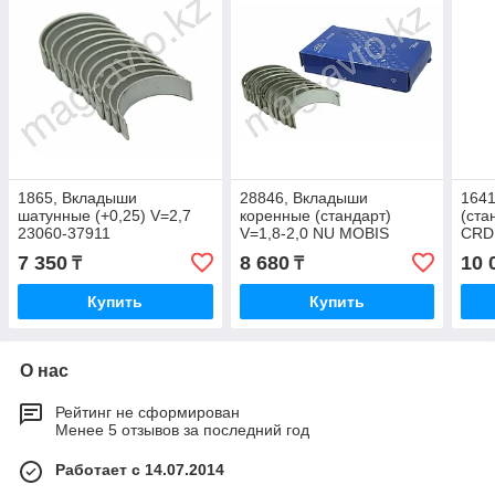
1865, Вкладыши
28846, Вкладыши
1641
шатунные (+0,25) V=2,7
коренные (стандарт)
(ста
23060-37911
V=1,8-2,0 NU MOBIS
CRD
21020-2E000
7 350
8 680
10 
₸
₸
Купить
Купить
О нас
Рейтинг не сформирован
Менее 5 отзывов за последний год
Работает с 14.07.2014