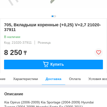
705, Вкладыши коренные (+0,25) V=2,7 21020-
37911
В наличии
Код: 21020-37911
Розница
8 250
₸
Купить
ние
Характеристики
Доставка
Оплата
Условия во
Описание
Kia Opirus (2006-2009) Kia Sportage (2004-2009) Hyundai
Tucson (2004-2009) Hyundai Santa Fe (2000-2011)