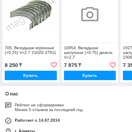
705, Вкладыши коренные
10854, Вкладыши
192
(+0,25) V=2,7 21020-37911
шатунные (+0,75) дизель
шату
V=2,7
230
8 250
7 875
7 3
₸
₸
Купить
Купить
О нас
Рейтинг не сформирован
Менее 5 отзывов за последний год
Работает с 14.07.2014
г. Алматы