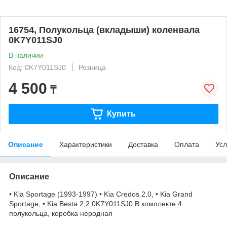
16754, Полукольца (вкладыши) коленвала
0K7Y011SJ0
В наличии
Код: 0K7Y011SJ0
Розница
4 500
₸
Купить
Описание
Характеристики
Доставка
Оплата
Усл
Описание
• Kia Sportage (1993-1997) • Kia Credos 2,0, • Kia Grand
Sportage, • Kia Besta 2,2 0K7Y011SJ0 В комплекте 4
полукольца, коробка неродная