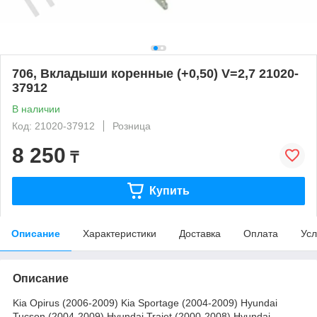
706, Вкладыши коренные (+0,50) V=2,7 21020-
37912
В наличии
Код: 21020-37912
Розница
8 250
₸
Купить
Описание
Характеристики
Доставка
Оплата
Усл
Описание
Kia Opirus (2006-2009) Kia Sportage (2004-2009) Hyundai
Tucson (2004-2009) Hyundai Trajet (2000-2008) Hyundai