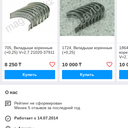
705, Вкладыши коренные
1724, Вкладыши коренные
186
(+0,25) V=2,7 21020-37911
(+0,25)
коре
V=2,
8 250
10 000
10 
₸
₸
Купить
Купить
О нас
Рейтинг не сформирован
Менее 5 отзывов за последний год
Работает с 14.07.2014