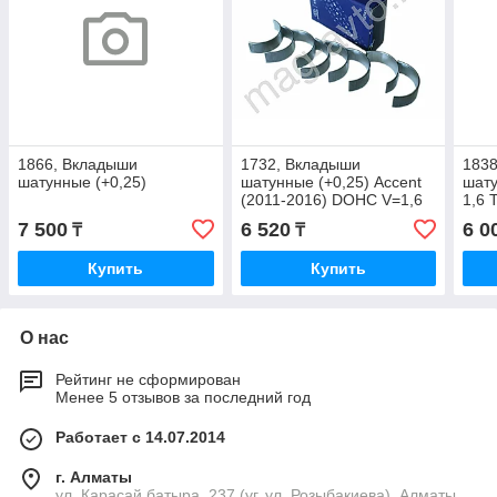
1866, Вкладыши
1732, Вкладыши
183
шатунные (+0,25)
шатунные (+0,25) Accent
шату
(2011-2016) DOHC V=1,6
1,6 
MOBIS 23060-2B911
7 500
6 520
6 0
₸
₸
Купить
Купить
О нас
Рейтинг не сформирован
Менее 5 отзывов за последний год
Работает с 14.07.2014
г. Алматы
ул. Карасай батыра, 237 (уг. ул. Розыбакиева), Алматы,