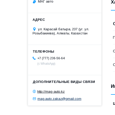
МАГ авто
Х
ул. Карасай батыра, 237 (уг. ул.
Розыбакиева), Алматы, Казахстан
П
С
+7 (777) 236-56-64
(с WhatsApp)
С
И
http://mag-auto.kz
mag.auto.zakaz@gmail.com