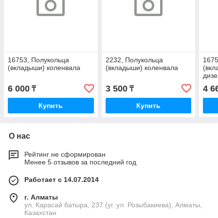
16753, Полукольца
2232, Полукольца
1675
(вкладыши) коленвала
(вкладыши) коленвала
(вкл
дизе
6 000
3 500
4 6
₸
₸
Купить
Купить
О нас
Рейтинг не сформирован
Менее 5 отзывов за последний год
Работает с 14.07.2014
г. Алматы
ул. Карасай батыра, 237 (уг. ул. Розыбакиева), Алматы,
Казахстан