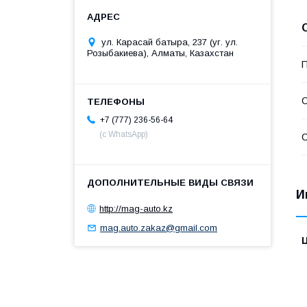
ул. Карасай батыра, 237 (уг. ул.
Розыбакиева), Алматы, Казахстан
П
С
+7 (777) 236-56-64
(с WhatsApp)
С
И
http://mag-auto.kz
mag.auto.zakaz@gmail.com