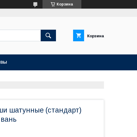
Корзина
Корзина
ЫВЫ
ши шатунные (стандарт)
йвань