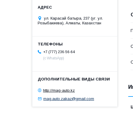
ул. Карасай батыра, 237 (уг. ул.
Розыбакиева), Алматы, Казахстан
П
С
+7 (777) 236-56-64
(с WhatsApp)
С
И
http://mag-auto.kz
mag.auto.zakaz@gmail.com