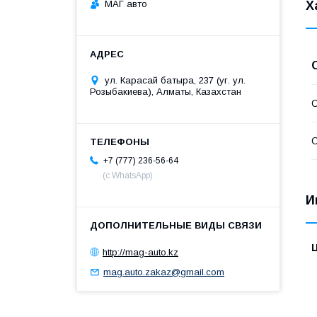
МАГ авто
Х
ул. Карасай батыра, 237 (уг. ул.
Розыбакиева), Алматы, Казахстан
С
С
+7 (777) 236-56-64
(с WhatsApp)
И
http://mag-auto.kz
mag.auto.zakaz@gmail.com