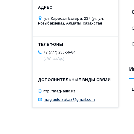
ул. Карасай батыра, 237 (уг. ул.
Розыбакиева), Алматы, Казахстан
С
С
+7 (777) 236-56-64
(с WhatsApp)
И
http://mag-auto.kz
mag.auto.zakaz@gmail.com