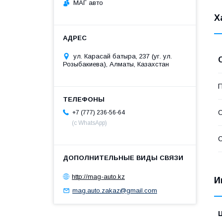
МАГ авто
Х
ул. Карасай батыра, 237 (уг. ул.
Розыбакиева), Алматы, Казахстан
П
С
+7 (777) 236-56-64
(с WhatsApp)
С
http://mag-auto.kz
И
mag.auto.zakaz@gmail.com