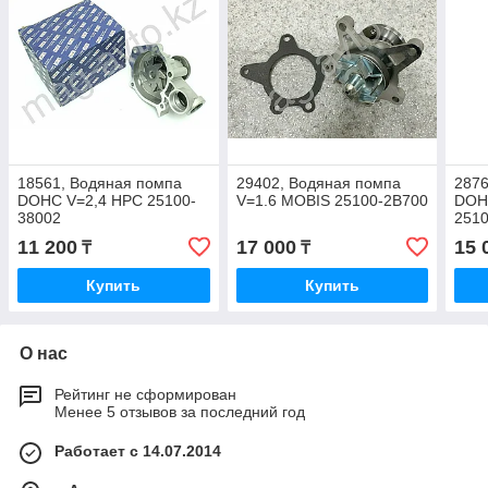
18561, Водяная помпа
29402, Водяная помпа
2876
DOHC V=2,4 HPC 25100-
V=1.6 MOBIS 25100-2B700
DOH
38002
251
11 200
17 000
15 
₸
₸
Купить
Купить
О нас
Рейтинг не сформирован
Менее 5 отзывов за последний год
Работает с 14.07.2014