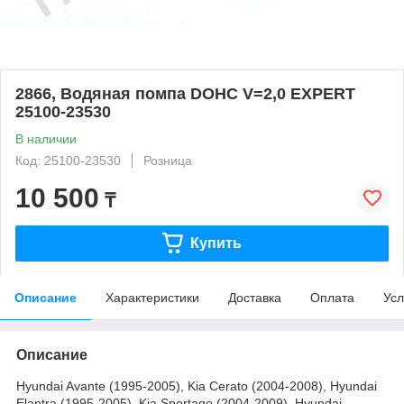
2866, Водяная помпа DOHC V=2,0 EXPERT
25100-23530
В наличии
Код: 25100-23530
Розница
10 500
₸
Купить
Описание
Характеристики
Доставка
Оплата
Усл
Описание
Hyundai Avante (1995-2005), Kia Cerato (2004-2008), Hyundai
Elantra (1995-2005), Kia Sportage (2004-2009), Hyundai