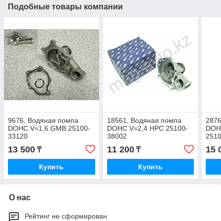
Подобные товары компании
9676, Водяная помпа
18561, Водяная помпа
2876
DOHC V=1,6 GMB 25100-
DOHC V=2,4 HPC 25100-
DOH
33120
38002
251
13 500
11 200
15 
₸
₸
Купить
Купить
О нас
Рейтинг не сформирован