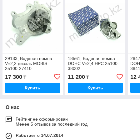
29133, Водяная помпа
18561, Водяная помпа
2847
V=2,2 дизель MOBIS
DOHC V=2,4 HPC 25100-
DOH
25100-27410
38002
384
17 300
11 200
12 
₸
₸
Купить
Купить
О нас
Рейтинг не сформирован
Менее 5 отзывов за последний год
Работает с 14.07.2014