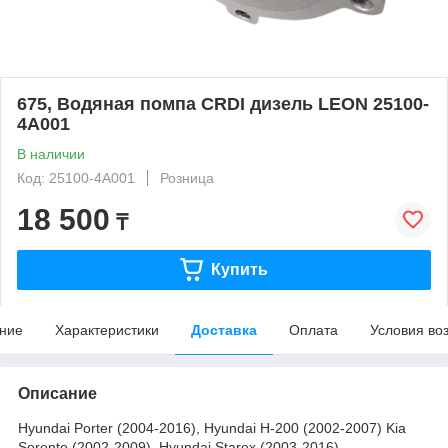
675, Водяная помпа CRDI дизель LEON 25100-
4A001
В наличии
Код: 25100-4A001
Розница
18 500
₸
Купить
ние
Характеристики
Доставка
Оплата
Условия во
Описание
Hyundai Porter (2004-2016), Hyundai H-200 (2002-2007) Kia
Sorento (2002-2009), Hyundai Starex (2003-2016)