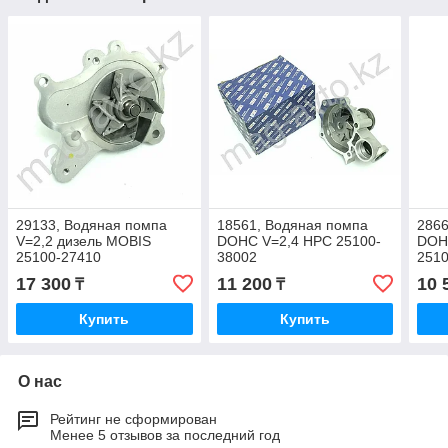
29133, Водяная помпа
18561, Водяная помпа
2866
V=2,2 дизель MOBIS
DOHC V=2,4 HPC 25100-
DOH
25100-27410
38002
251
17 300
11 200
10 
₸
₸
Купить
Купить
О нас
Рейтинг не сформирован
Менее 5 отзывов за последний год