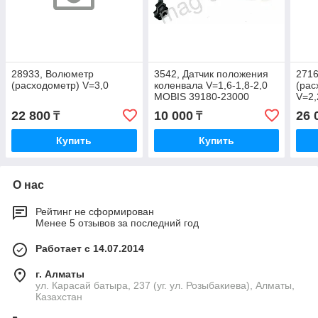
28933, Волюметр
3542, Датчик положения
271
(расходометр) V=3,0
коленвала V=1,6-1,8-2,0
(рас
MOBIS 39180-23000
V=2,
22 800
10 000
26 
₸
₸
Купить
Купить
О нас
Рейтинг не сформирован
Менее 5 отзывов за последний год
Работает с 14.07.2014
г. Алматы
ул. Карасай батыра, 237 (уг. ул. Розыбакиева), Алматы,
Казахстан