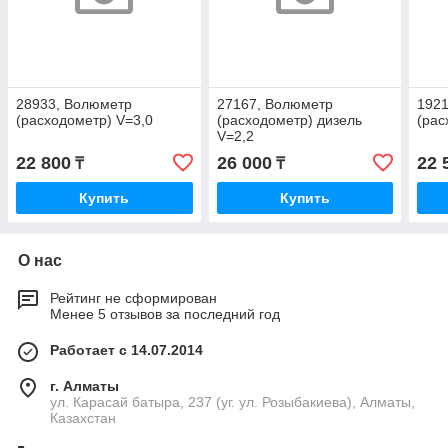
28933, Волюметр
27167, Волюметр
1921
(расходометр) V=3,0
(расходометр) дизель
(рас
V=2,2
22 800
26 000
22 
₸
₸
Купить
Купить
О нас
Рейтинг не сформирован
Менее 5 отзывов за последний год
Работает с 14.07.2014
г. Алматы
ул. Карасай батыра, 237 (уг. ул. Розыбакиева), Алматы,
Казахстан