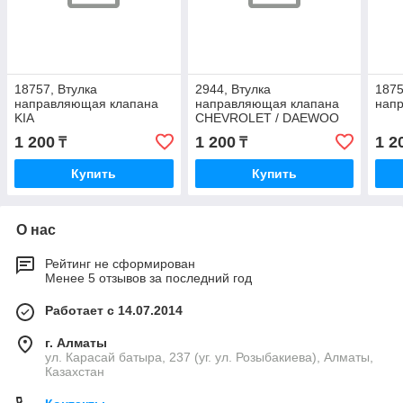
18757, Втулка
2944, Втулка
1875
направляющая клапана
направляющая клапана
нап
KIA
CHEVROLET / DAEWOO
1 200
1 200
1 2
₸
₸
Купить
Купить
О нас
Рейтинг не сформирован
Менее 5 отзывов за последний год
Работает с 14.07.2014
г. Алматы
ул. Карасай батыра, 237 (уг. ул. Розыбакиева), Алматы,
Казахстан