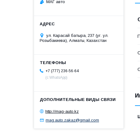
МАГ авто
ул. Карасай батыра, 237 (уг. ул.
П
Розыбакиева), Алматы, Казахстан
С
С
+7 (777) 236-56-64
(с WhatsApp)
И
http://mag-auto.kz
mag.auto.zakaz@gmail.com