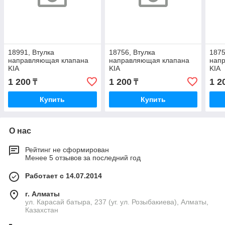
18991, Втулка
18756, Втулка
1875
направляющая клапана
направляющая клапана
нап
KIA
KIA
KIA
1 200
1 200
1 2
₸
₸
Купить
Купить
О нас
Рейтинг не сформирован
Менее 5 отзывов за последний год
Работает с 14.07.2014
г. Алматы
ул. Карасай батыра, 237 (уг. ул. Розыбакиева), Алматы,
Казахстан