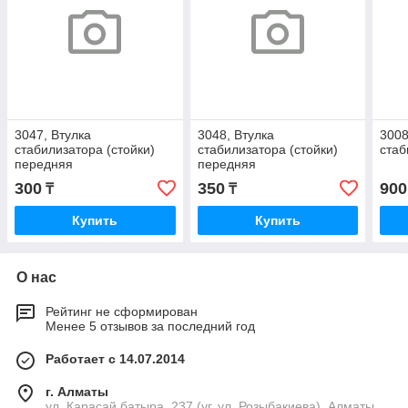
3047, Втулка
3048, Втулка
3008
стабилизатора (стойки)
стабилизатора (стойки)
стаб
передняя
передняя
300
350
900
₸
₸
Купить
Купить
О нас
Рейтинг не сформирован
Менее 5 отзывов за последний год
Работает с 14.07.2014
г. Алматы
ул. Карасай батыра, 237 (уг. ул. Розыбакиева), Алматы,