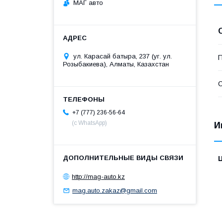
МАГ авто
ул. Карасай батыра, 237 (уг. ул.
П
Розыбакиева), Алматы, Казахстан
С
+7 (777) 236-56-64
(с WhatsApp)
И
http://mag-auto.kz
mag.auto.zakaz@gmail.com