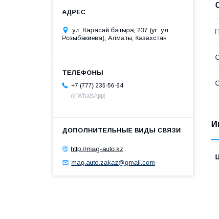
ул. Карасай батыра, 237 (уг. ул.
П
Розыбакиева), Алматы, Казахстан
С
С
+7 (777) 236-56-64
(с WhatsApp)
И
http://mag-auto.kz
mag.auto.zakaz@gmail.com