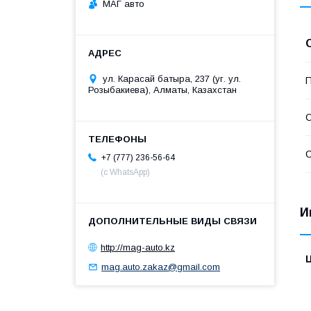
МАГ авто
ул. Карасай батыра, 237 (уг. ул.
П
Розыбакиева), Алматы, Казахстан
С
С
+7 (777) 236-56-64
(с WhatsApp)
И
http://mag-auto.kz
mag.auto.zakaz@gmail.com