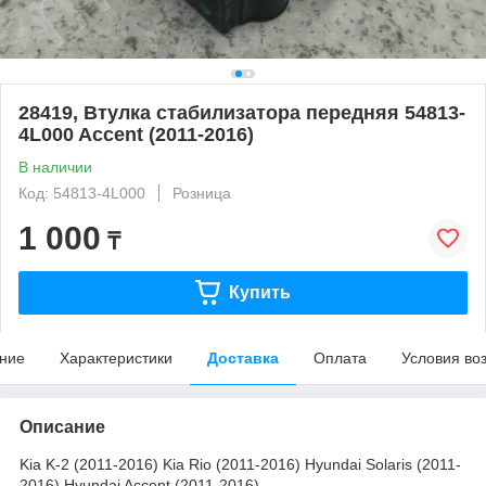
28419, Втулка стабилизатора передняя 54813-
4L000 Accent (2011-2016)
В наличии
Код: 54813-4L000
Розница
1 000
₸
Купить
ние
Характеристики
Доставка
Оплата
Условия во
Описание
Kia K-2 (2011-2016) Kia Rio (2011-2016) Hyundai Solaris (2011-
2016) Hyundai Accent (2011-2016)