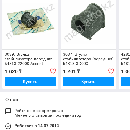
3039, Втулка
3037, Втулка
4281
стабилизатора передняя
стабилизатора (передняя)
стаб
54813-22000 Accent
54813-3D000
548
(1993-1999)
1 620
1 201
1 0
₸
₸
Купить
Купить
О нас
Рейтинг не сформирован
Менее 5 отзывов за последний год
Работает с 14.07.2014