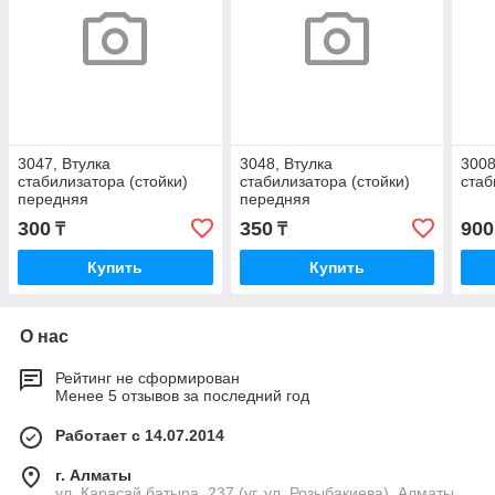
3047, Втулка
3048, Втулка
3008
стабилизатора (стойки)
стабилизатора (стойки)
стаб
передняя
передняя
300
350
900
₸
₸
Купить
Купить
О нас
Рейтинг не сформирован
Менее 5 отзывов за последний год
Работает с 14.07.2014
г. Алматы
ул. Карасай батыра, 237 (уг. ул. Розыбакиева), Алматы,