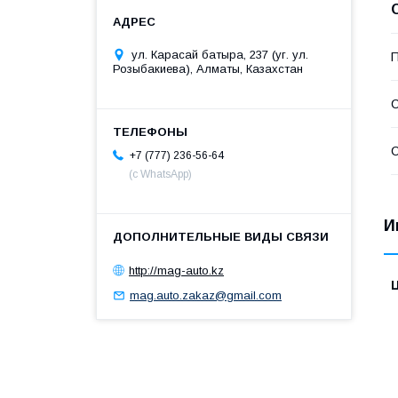
ул. Карасай батыра, 237 (уг. ул.
П
Розыбакиева), Алматы, Казахстан
С
С
+7 (777) 236-56-64
(с WhatsApp)
И
http://mag-auto.kz
mag.auto.zakaz@gmail.com