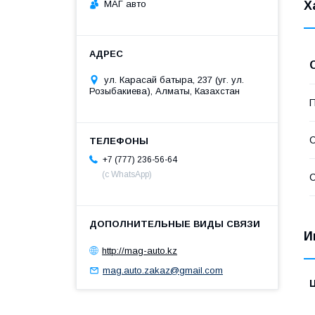
МАГ авто
Х
ул. Карасай батыра, 237 (уг. ул.
Розыбакиева), Алматы, Казахстан
П
С
+7 (777) 236-56-64
(с WhatsApp)
С
И
http://mag-auto.kz
mag.auto.zakaz@gmail.com