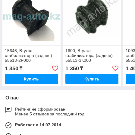
15646, Втулка
1600, Втулка
1093
стабилизатора (задняя)
стабилизатора (задняя)
стаб
55513-2F000
55513-3К000
555
1 350
1 350
1 4
₸
₸
Купить
Купить
О нас
Рейтинг не сформирован
Менее 5 отзывов за последний год
Работает с 14.07.2014