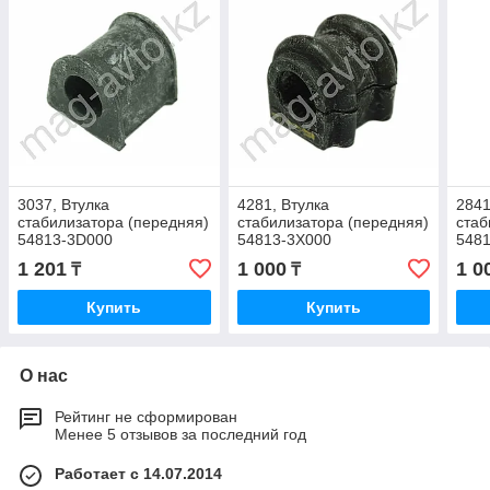
3037, Втулка
4281, Втулка
2841
стабилизатора (передняя)
стабилизатора (передняя)
стаб
54813-3D000
54813-3X000
5481
2016
1 201
1 000
1 0
₸
₸
Купить
Купить
О нас
Рейтинг не сформирован
Менее 5 отзывов за последний год
Работает с 14.07.2014