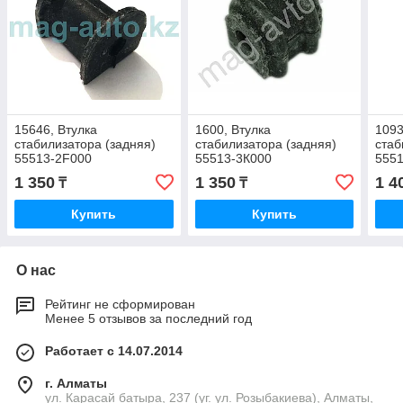
15646, Втулка
1600, Втулка
1093
стабилизатора (задняя)
стабилизатора (задняя)
стаб
55513-2F000
55513-3К000
555
1 350
1 350
1 4
₸
₸
Купить
Купить
О нас
Рейтинг не сформирован
Менее 5 отзывов за последний год
Работает с 14.07.2014
г. Алматы
ул. Карасай батыра, 237 (уг. ул. Розыбакиева), Алматы,