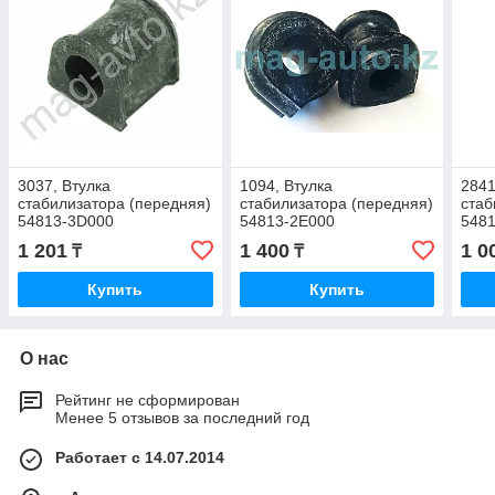
3037, Втулка
1094, Втулка
2841
стабилизатора (передняя)
стабилизатора (передняя)
стаб
54813-3D000
54813-2E000
5481
2016
1 201
1 400
1 0
₸
₸
Купить
Купить
О нас
Рейтинг не сформирован
Менее 5 отзывов за последний год
Работает с 14.07.2014